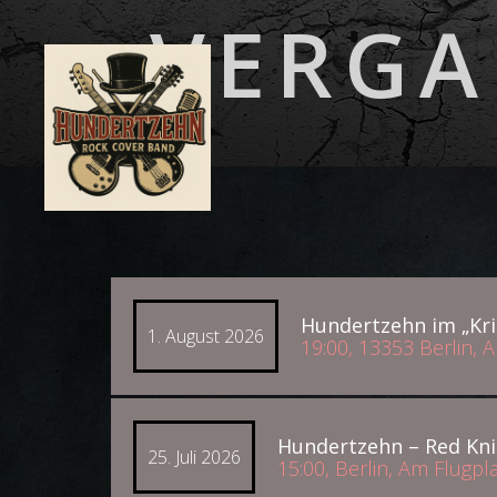
VERGA
Hundertzehn im „Kri
1. August 2026
19:00, 13353 Berlin, 
Hundertzehn – Red Kni
25. Juli 2026
15:00, Berlin, Am Flugpl