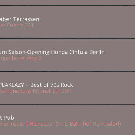
aber Terrassen
orfer Damm 221
um Saison-Opening Honda Cintula Berlin
Tempelhofer Weg 3
EAKEAZY – Best of 70s Rock
n-Schöneberg, Kulmer Str. 20A
t-Pub
- Hermsdorf, Heinsestr. (Im S-Bahnhof-Hermsdorf)