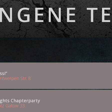
NGENE T
ssi“
Antwerpen Str. 8
ghts Chapterparty
atz Gatow 33