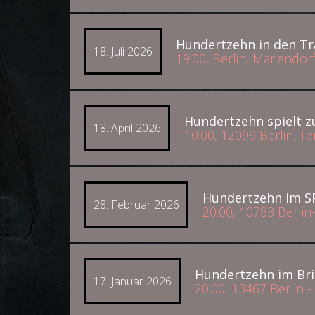
Hundertzehn in den Tr
18. Juli 2026
19:00, Berlin, Mariend
Hundertzehn spielt z
18. April 2026
10:00, 12099 Berlin, 
Hundertzehn im SP
28. Februar 2026
20:00, 10783 Berli
Hundertzehn im Bri
17. Januar 2026
20:00, 13467 Berlin 