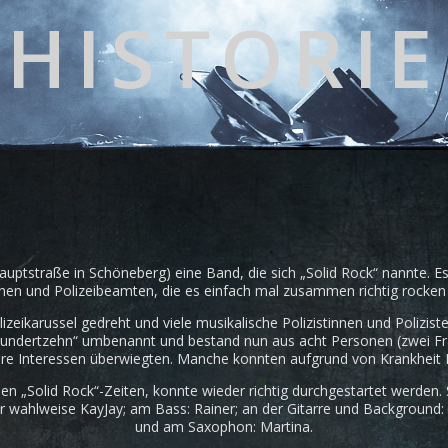
HISTORIE
Hauptstraße in Schöneberg) eine Band, die sich „Solid Rock“ nannte.
nen und Polizeibeamten, die es einfach mal zusammen richtig rocken 
zeikarussel gedreht und viele musikalische Polizistinnen und Poliziste
Hundertzehn“ umbenannt und bestand nun aus acht Personen (zwei Fr
re Interessen überwiegten. Manche konnten aufgrund von Krankheit I
en „Solid Rock“-Zeiten, konnte wieder richtig durchgestartet werden
wahlweise KayJay; am Bass: Rainer; an der Gitarre und Background: 
und am Saxophon: Martina.