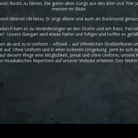
assic-Rocks zu fahren. Die guten alten Songs aus den 60er und 70er 
meisten im Blute.
nd-Gitarrist Ulli hinzu. Er singt alleine und auch als Backround gen
Dadurch kam es zu Veränderungen an den Drums und am Bass. Pascal 
“. Unsere Gangart wird etwas härter und fülliger und hoffen es gefäl
en ab und zu in Uniform – offiziell – auf öffentlichen Straßenfesten 
vat auf. Ohne Uniform und in einer lockeren Umgebung jamt es sich do
auf diesem Wege eine Möglichkeit, privat und ohne Uniform, unsere K
r musikalisches Repertoire auf unserer Website erfahren. Des Weiter